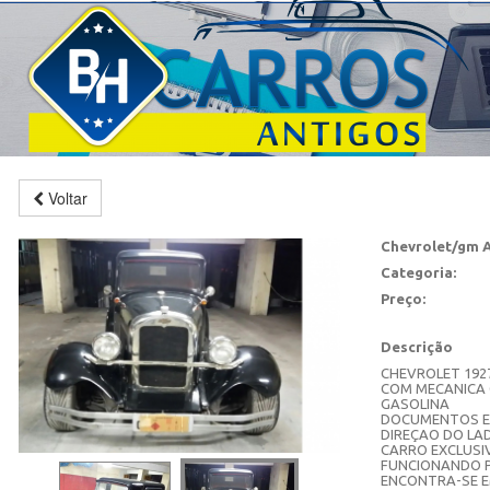
Voltar
Chevrolet/gm 
Categoria:
Preço:
Descrição
CHEVROLET 192
COM MECANICA 
GASOLINA
DOCUMENTOS E
DIREÇAO DO LAD
CARRO EXCLUSI
FUNCIONANDO 
ENCONTRA-SE E